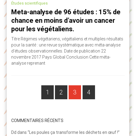
Études scientifiques
Meta-analyse de 96 études : 15% de
chance en moins d’avoir un cancer
pour les végétaliens.
Titre Régimes végétariens, végétaliens et multiples résultats
pour la santé : une revue systématique avec méta-analyse
d’études observationnelles. Date de publication 22
novembre 2017 Pays Global Conclusion Cette méta-
analyse reprenant
PAGE
Navigation
1
2
3
4
PAGE
PAGE
PAGE
des
articles
COMMENTAIRES RÉCENTS
Dd
dans
“Les poules ça transforme les déchets en œuf !”