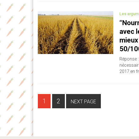
Les argum
“Nourr
avec l
mieux 
50/10
Réponse :
nécessair
2017 en f
PAGE
Navigation
1
2
NEXT PAGE
PAGE
des
articles