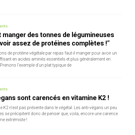
ents
aut manger des tonnes de légumineuses
voir assez de protéines complètes !”
ons de protéine végétale par repas faut-il manger pour avoir un
ffisant en acides aminés essentiels et plus généralement en
 Prenons l’exemple d’un plat typique de
ents
gans sont carencés en vitamine K2 !
e K2 n’est pas présente dans le végétal. Les anti-végans un peu
es se précipitent donc de penser que, voila, encore une carence
me extrémiste !