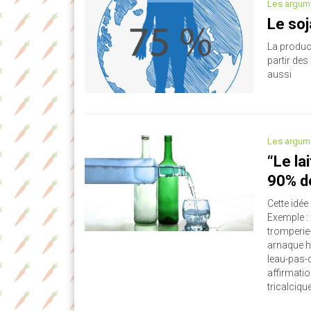
Les argum
Le soj
La produc
partir des
aussi
Les argum
“Le la
90% de
Cette idée
Exemple :
tromperie
arnaque h
leau-pas-d
affirmatio
tricalcique