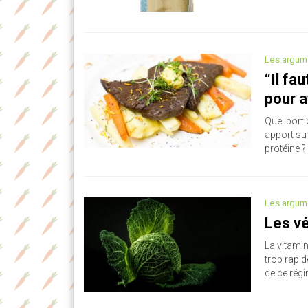
Les argum
“Il f
pour a
Quel porti
apport su
protéine ?
Les argum
Les vé
La vitamin
trop rapid
de ce régi