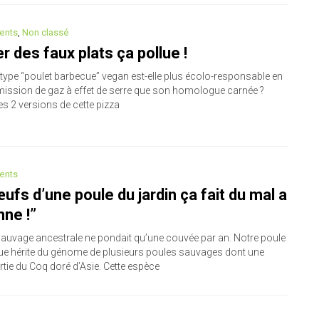
ents
,
Non classé
 des faux plats ça pollue !
 type “poulet barbecue” vegan est-elle plus écolo-responsable en
mission de gaz à effet de serre que son homologue carnée ?
s 2 versions de cette pizza
ents
ufs d’une poule du jardin ça fait du mal a
ne !”
sauvage ancestrale ne pondait qu’une couvée par an. Notre poule
e hérite du génome de plusieurs poules sauvages dont une
tie du Coq doré d’Asie. Cette espèce