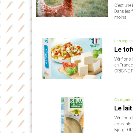
C’est une i
Dans les f
moins
Les argum
Le tof
Vérifions
en France
ORIGINE F
Catégorie
Le lai
Vérifions 
courants 
Bjorg : OR