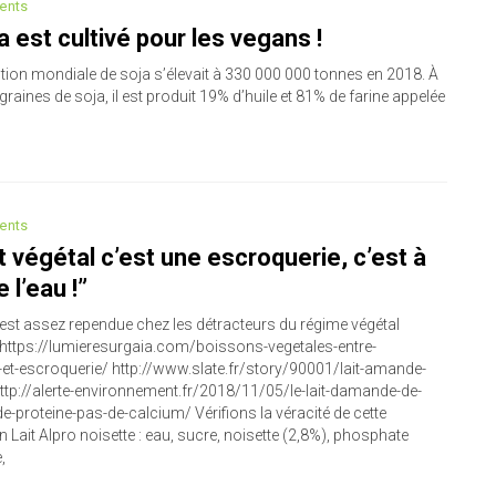
ents
a est cultivé pour les vegans !
tion mondiale de soja s’élevait à 330 000 000 tonnes en 2018. À
 graines de soja, il est produit 19% d’huile et 81% de farine appelée
ents
it végétal c’est une escroquerie, c’est à
 l’eau !”
 est assez rependue chez les détracteurs du régime végétal
 https://lumieresurgaia.com/boissons-vegetales-entre-
-et-escroquerie/ http://www.slate.fr/story/90001/lait-amande-
ttp://alerte-environnement.fr/2018/11/05/le-lait-damande-de-
e-proteine-pas-de-calcium/ Vérifions la véracité de cette
n Lait Alpro noisette : eau, sucre, noisette (2,8%), phosphate
,