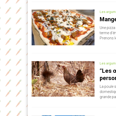
Les argum
Manger
Une pizza
terme d’é
Prenons le
Les argum
“Les œ
person
La poule 
domestiqu
grande par