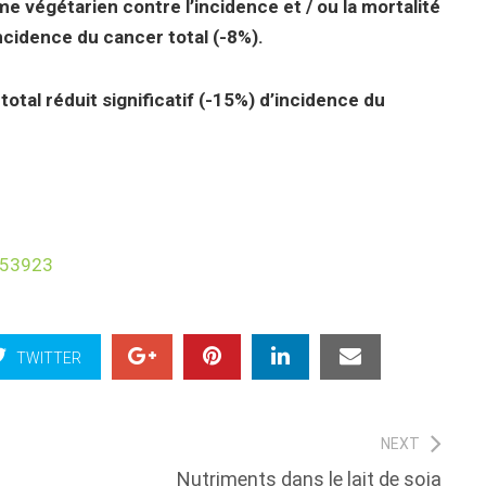
e végétarien contre l’incidence et / ou la mortalité
ncidence du cancer total (-8%).
otal réduit significatif (-15%) d’incidence du
853923
TWITTER
NEXT
Next
Nutriments dans le lait de soja