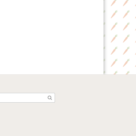
arch
: