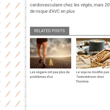
de
post:
cardiovasculaire chez les végés, mais 2
l’article
de risque d’AVC en plus
RELATED POSTS
Les végans ont pas plus de
Le soja ne modifie pas 
problèmes d’os
Testostérone chez
l’homme.