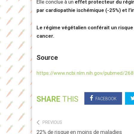
Elle conclue à un
effet protecteur du régim
par cardiopathie ischémique (-25%) et l’i
Le régime végétalien conférait un risque t
cancer.
Source
https://www.ncbi.nlm.nih.gov/pubmed/26
SHARE
THIS
FACEBOOK
Navigation
PREVIOUS
Previous
22% de risque en moins de maladies