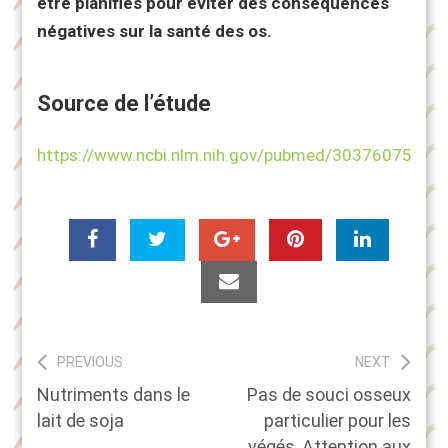
être planifiés pour éviter des conséquences
négatives sur la santé des os.
Source de l’étude
https://www.ncbi.nlm.nih.gov/pubmed/30376075
Navigation
PREVIOUS
NEXT
Previous
Next
Nutriments dans le
Pas de souci osseux
de
post:
post:
lait de soja
particulier pour les
l’article
végés, Attention aux