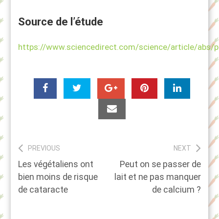
Source de l’étude
https://www.sciencedirect.com/science/article/ab
Navigation
PREVIOUS
NEXT
Previous
Next
Les végétaliens ont
Peut on se passer de
de
post:
post:
bien moins de risque
lait et ne pas manquer
l’article
de cataracte
de calcium ?