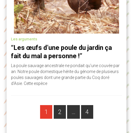
Les arguments
“Les œufs d’une poule du jardin ça
fait du mal a personne !”
La poule sauvage ancestrale ne pondait qu’une couvée par
an. Notre poule domestique hérite du génome de plusieurs
poules sauvages dont une grande partie du Coq doré
d’Asie. Cette espèce
PAGE
Navigation
1
2
…
4
PAGE
PAGE
des
articles