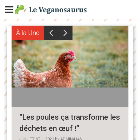
À la Une
“Les poules ça transforme les
L
déchets en œuf !”
d
JUILLET 6TH, 2021
by
ADMIN4146
N