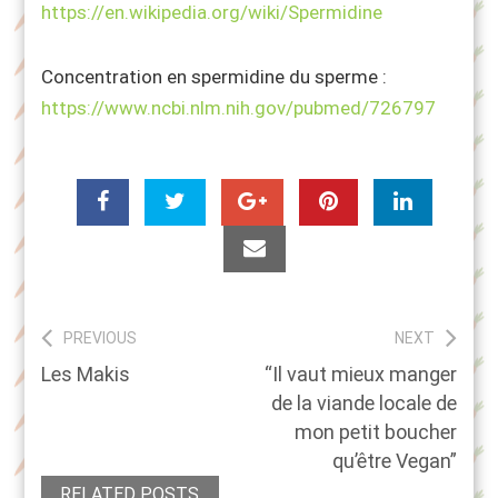
https://en.wikipedia.org/wiki/Spermidine
Concentration en spermidine du sperme :
https://www.ncbi.nlm.nih.gov/pubmed/726797
Navigation
PREVIOUS
NEXT
Previous
Next
Les Makis
“Il vaut mieux manger
de
post:
post:
de la viande locale de
l’article
mon petit boucher
qu’être Vegan”
RELATED POSTS